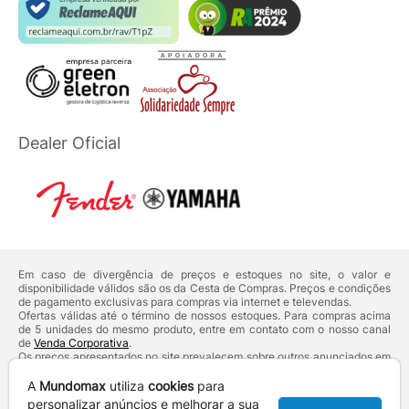
Dealer Oficial
Em caso de divergência de preços e estoques no site, o valor e
disponibilidade válidos são os da Cesta de Compras. Preços e condições
de pagamento exclusivas para compras via internet e televendas.
Ofertas válidas até o término de nossos estoques. Para compras acima
de 5 unidades do mesmo produto, entre em contato com o nosso canal
de
Venda Corporativa
.
Os preços apresentados no site prevalecem sobre outros anunciados em
qualquer outro meio de comunicação ou sites de buscas. Código de
Defesa do Consumidor:
Lei nº 8.078.
A
Mundomax
utiliza
cookies
para
Vendas sujeitas à confirmação de dados e análises de crédito e risco.
personalizar anúncios e melhorar a sua