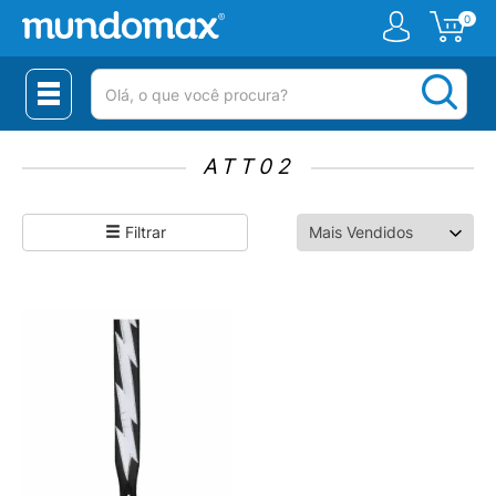
0
(pesquisar)
ATT02
Filtrar