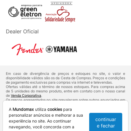
Dealer Oficial
Em caso de divergência de preços e estoques no site, o valor e
disponibilidade válidos são os da Cesta de Compras. Preços e condições
de pagamento exclusivas para compras via internet e televendas.
Ofertas válidas até o término de nossos estoques. Para compras acima
de 5 unidades do mesmo produto, entre em contato com o nosso canal
de
Venda Corporativa
.
Os preços apresentados no site prevalecem sobre outros anunciados em
qualquer outro meio de comunicação ou sites de buscas. Código de
Defesa do Consumidor:
Lei nº 8.078.
A
Mundomax
utiliza
cookies
para
Vendas sujeitas à confirmação de dados e análises de crédito e risco.
personalizar anúncios e melhorar a sua
continuar
experiência no site. Ao continuar
Razão Social: Hayamax Distribuidora de Produtos Eletrônicos Ltda -
e fechar
CNPJ: 01.725.627/0002-53 - Endereço: R. Senador Souza Naves, 9 -
navegando, você concorda com a
Centro - CEP: 86010-921 - Londrina / PR