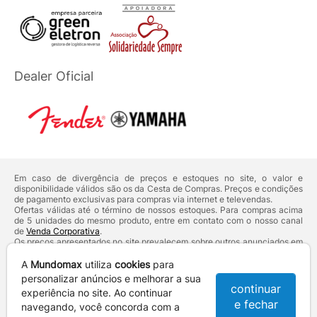
Dealer Oficial
Em caso de divergência de preços e estoques no site, o valor e
disponibilidade válidos são os da Cesta de Compras. Preços e condições
de pagamento exclusivas para compras via internet e televendas.
Ofertas válidas até o término de nossos estoques. Para compras acima
de 5 unidades do mesmo produto, entre em contato com o nosso canal
de
Venda Corporativa
.
Os preços apresentados no site prevalecem sobre outros anunciados em
qualquer outro meio de comunicação ou sites de buscas. Código de
Defesa do Consumidor:
Lei nº 8.078.
A
Mundomax
utiliza
cookies
para
Vendas sujeitas à confirmação de dados e análises de crédito e risco.
personalizar anúncios e melhorar a sua
continuar
experiência no site. Ao continuar
Razão Social: Hayamax Distribuidora de Produtos Eletrônicos Ltda -
e fechar
CNPJ: 01.725.627/0002-53 - Endereço: R. Senador Souza Naves, 9 -
navegando, você concorda com a
Centro - CEP: 86010-921 - Londrina / PR