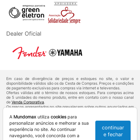
Dealer Oficial
Em caso de divergência de preços e estoques no site, o valor e
disponibilidade válidos são os da Cesta de Compras. Preços e condições
de pagamento exclusivas para compras via internet e televendas.
Ofertas válidas até o término de nossos estoques. Para compras acima
de 5 unidades do mesmo produto, entre em contato com o nosso canal
de
Venda Corporativa
.
Os preços apresentados no site prevalecem sobre outros anunciados em
qualquer outro meio de comunicação ou sites de buscas. Código de
Defesa do Consumidor:
Lei nº 8.078.
A
Mundomax
utiliza
cookies
para
Vendas sujeitas à confirmação de dados e análises de crédito e risco.
personalizar anúncios e melhorar a sua
continuar
experiência no site. Ao continuar
Razão Social: Hayamax Distribuidora de Produtos Eletrônicos Ltda -
e fechar
CNPJ: 01.725.627/0002-53 - Endereço: R. Senador Souza Naves, 9 -
navegando, você concorda com a
Centro - CEP: 86010-921 - Londrina / PR