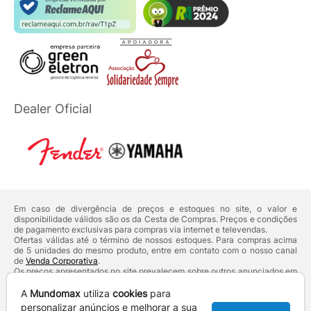
Dealer Oficial
Em caso de divergência de preços e estoques no site, o valor e
disponibilidade válidos são os da Cesta de Compras. Preços e condições
de pagamento exclusivas para compras via internet e televendas.
Ofertas válidas até o término de nossos estoques. Para compras acima
de 5 unidades do mesmo produto, entre em contato com o nosso canal
de
Venda Corporativa
.
Os preços apresentados no site prevalecem sobre outros anunciados em
qualquer outro meio de comunicação ou sites de buscas. Código de
Defesa do Consumidor:
Lei nº 8.078.
A
Mundomax
utiliza
cookies
para
Vendas sujeitas à confirmação de dados e análises de crédito e risco.
personalizar anúncios e melhorar a sua