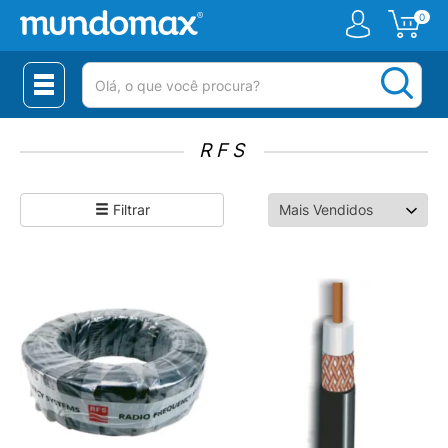
0
(pesquisar)
RFS
Filtrar