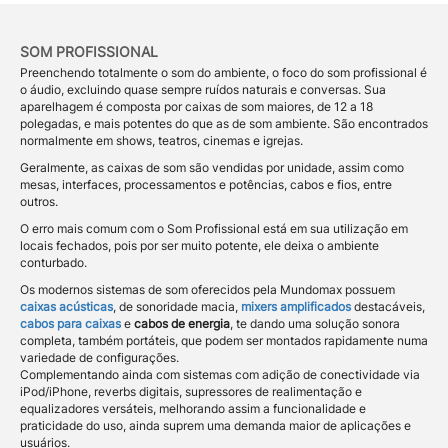
SOM PROFISSIONAL
Preenchendo totalmente o som do ambiente, o foco do som profissional é
o áudio, excluindo quase sempre ruídos naturais e conversas. Sua
aparelhagem é composta por caixas de som maiores, de 12 a 18
polegadas, e mais potentes do que as de som ambiente. São encontrados
normalmente em shows, teatros, cinemas e igrejas.
Geralmente, as caixas de som são vendidas por unidade, assim como
mesas, interfaces, processamentos e potências, cabos e fios, entre
outros.
O erro mais comum com o Som Profissional está em sua utilização em
locais fechados, pois por ser muito potente, ele deixa o ambiente
conturbado.
Os modernos sistemas de som oferecidos pela Mundomax possuem
caixas acústicas
, de sonoridade macia,
mixer
s
amplificado
s
destacáveis,
cabos para caixas
e
cabo
s
de energia
, te dando uma solução sonora
completa, também portáteis, que podem ser montados rapidamente numa
variedade de configurações.
Complementando ainda com sistemas com adição de conectividade via
iPod/iPhone, reverbs digitais, supressores de realimentação e
equalizadores versáteis, melhorando assim a funcionalidade e
praticidade do uso, ainda suprem uma demanda maior de aplicações e
usuários.