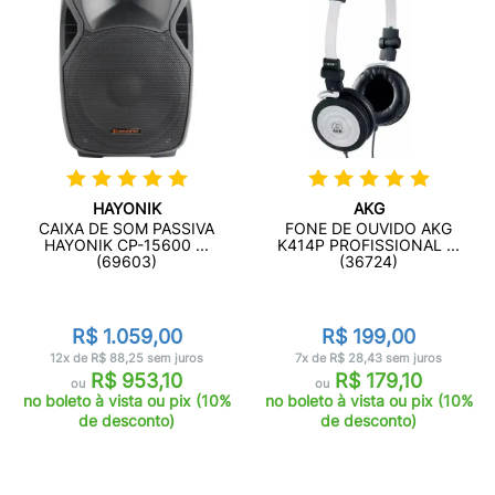
HAYONIK
AKG
CAIXA DE SOM PASSIVA
FONE DE OUVIDO AKG
HAYONIK CP-15600 ...
K414P PROFISSIONAL ...
(69603)
(36724)
R$ 1.059,00
R$ 199,00
12x de R$ 88,25 sem juros
7x de R$ 28,43 sem juros
R$ 953,10
R$ 179,10
ou
ou
no boleto à vista ou pix (10%
no boleto à vista ou pix (10%
de desconto)
de desconto)