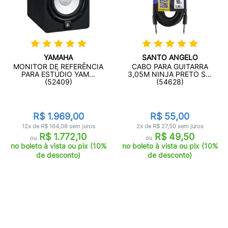
YAMAHA
SANTO ANGELO
MONITOR DE REFERÊNCIA
CABO PARA GUITARRA
PARA ESTÚDIO YAM...
3,05M NINJA PRETO S...
(52409)
(54628)
R$ 1.969,00
R$ 55,00
12x de R$ 164,08 sem juros
2x de R$ 27,50 sem juros
R$ 1.772,10
R$ 49,50
ou
ou
no boleto à vista ou pix (10%
no boleto à vista ou pix (10%
de desconto)
de desconto)