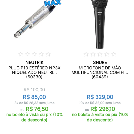
NEUTRIK
SHURE
PLUG P10 ESTÉREO NP3X
MICROFONE DE MÃO
NIQUELADO NEUTRI...
MULTIFUNCIONAL COM FI...
(60330)
(60439)
R$ 100,00
R$ 85,00
R$ 329,00
3x de R$ 28,33 sem juros
10x de R$ 32,90 sem juros
R$ 76,50
R$ 296,10
ou
ou
no boleto à vista ou pix (10%
no boleto à vista ou pix (10%
de desconto)
de desconto)