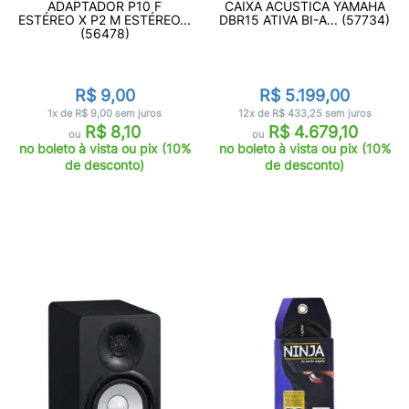
ADAPTADOR P10 F
CAIXA ACÚSTICA YAMAHA
ESTÉREO X P2 M ESTÉREO...
DBR15 ATIVA BI-A... (57734)
(56478)
R$ 9,00
R$ 5.199,00
1x de R$ 9,00 sem juros
12x de R$ 433,25 sem juros
R$ 8,10
R$ 4.679,10
ou
ou
no boleto à vista ou pix (10%
no boleto à vista ou pix (10%
de desconto)
de desconto)