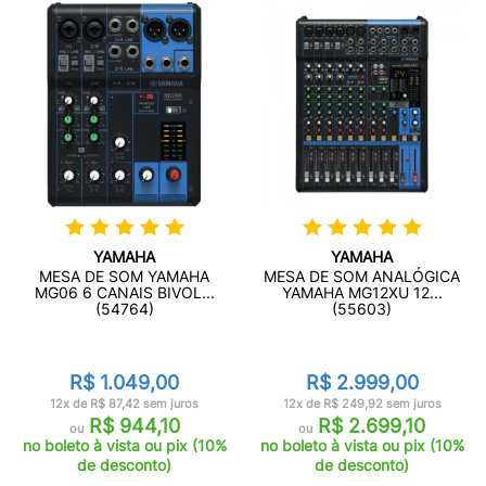
YAMAHA
YAMAHA
MESA DE SOM YAMAHA
MESA DE SOM ANALÓGICA
MG06 6 CANAIS BIVOL...
YAMAHA MG12XU 12...
(54764)
(55603)
R$ 1.049,00
R$ 2.999,00
12x de R$ 87,42 sem juros
12x de R$ 249,92 sem juros
R$ 944,10
R$ 2.699,10
ou
ou
no boleto à vista ou pix (10%
no boleto à vista ou pix (10%
de desconto)
de desconto)