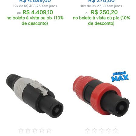
R$ 4.899,00
R$ 278,00
12x de R$ 408,25 sem juros
10x de R$ 27,80 sem juros
R$ 4.409,10
R$ 250,20
ou
ou
no boleto à vista ou pix (10%
no boleto à vista ou pix (10%
de desconto)
de desconto)