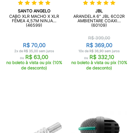
SANTO ANGELO
JBL
CABO XLR MACHO X XLR
ARANDELA 6" JBL 6CO2R
FÊMEA 4,57M NINJA...
AMBIENTARE COAXI...
(46599)
(60109)
R$ 399,00
R$ 70,00
R$ 369,00
2x de R$ 35,00 sem juros
10x de R$ 36,90 sem juros
R$ 63,00
R$ 332,10
ou
ou
no boleto à vista ou pix (10%
no boleto à vista ou pix (10%
de desconto)
de desconto)