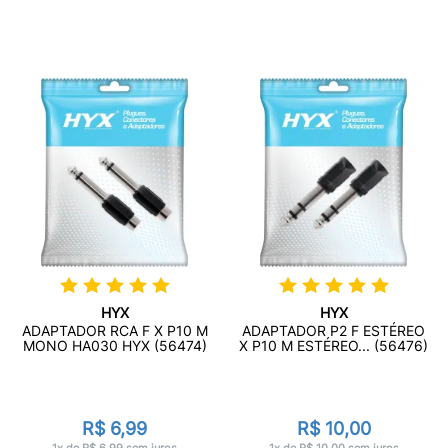
HYX
HYX
ADAPTADOR RCA F X P10 M
ADAPTADOR P2 F ESTÉREO
MONO HA030 HYX (56474)
X P10 M ESTÉREO... (56476)
R$ 6,99
R$ 10,00