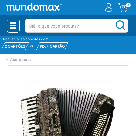
0
(pesquisar)
Realize suas compras com:
ou
2 CARTÕES
PIX + CARTÃO
<
Acordeons