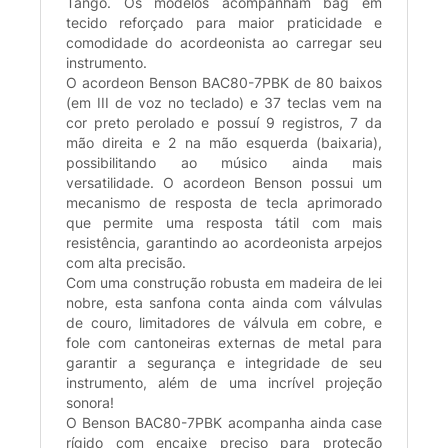
Tango. Os modelos acompanham bag em
tecido reforçado para maior praticidade e
comodidade do acordeonista ao carregar seu
instrumento.
O acordeon Benson BAC80-7PBK de 80 baixos
(em III de voz no teclado) e 37 teclas vem na
cor preto perolado e possuí 9 registros, 7 da
mão direita e 2 na mão esquerda (baixaria),
possibilitando ao músico ainda mais
versatilidade. O acordeon Benson possui um
mecanismo de resposta de tecla aprimorado
que permite uma resposta tátil com mais
resistência, garantindo ao acordeonista arpejos
com alta precisão.
Com uma construção robusta em madeira de lei
nobre, esta sanfona conta ainda com válvulas
de couro, limitadores de válvula em cobre, e
fole com cantoneiras externas de metal para
garantir a segurança e integridade de seu
instrumento, além de uma incrível projeção
sonora!
O Benson BAC80-7PBK acompanha ainda case
rígido com encaixe preciso para proteção