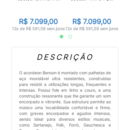
0
R$ 7.099,00
R$ 7.099,00
juros
7x d
12x de R$ 591,58 sem juros
12x de R$ 591,58 sem juros
DESCRIÇÃO
O acordeon Benson é montado com palhetas de
aço inoxidável ultra resistentes, construídas
para resistir a utilizações longas, frequentes e
intensas. Possui fole em linho e couro, e uma
construção ressonante que lhe garante um som
encorpado e vibrante. Sua estrutura permite ao
músico uma tocabilidade confortável e firme,
com graves encorpados e agudos intensos,
sendo ideal para diversos estilos musicais,
como Sertanejo, Folk, Forró, Gauchesca e