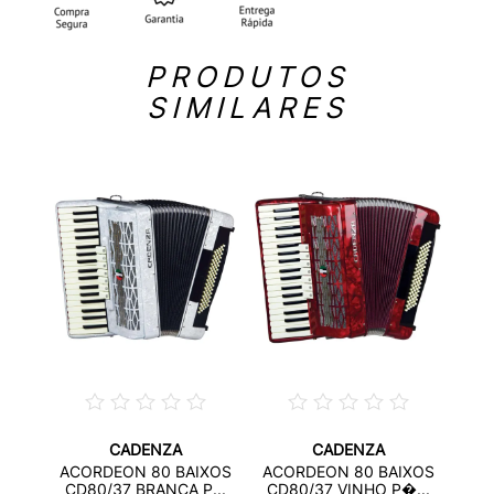
PRODUTOS
SIMILARES
CADENZA
CADENZA
TIL
AC
ACORDEON 80 BAIXOS
ACORDEON 80 BAIXOS
...
SP
CD80/37 BRANCA P...
CD80/37 VINHO P�...