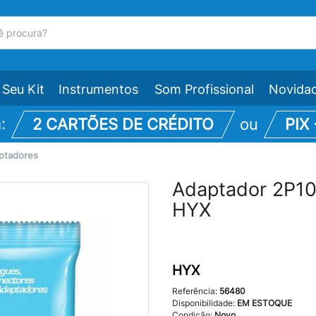
Seu Kit
Instrumentos
Som Profissional
Novida
m:
2 CARTÕES DE CRÉDITO
ou
PIX
ptadores
Adaptador 2P1
HYX
HYX
Referência:
56480
Disponibilidade:
EM ESTOQUE
Condição:
Novo