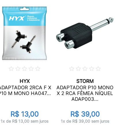
HYX
STORM
ADA
ADAPTADOR 2RCA F X
ADAPTADOR P10 MONO
X X
P10 M MONO HA047...
X 2 RCA FÊMEA NÍQUEL
ADAP003...
R$ 13,00
R$ 39,00
2x 
1x de R$ 13,00 sem juros
1x de R$ 39,00 sem juros