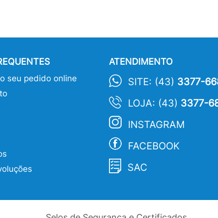
FREQUENTES
ATENDIMENTO
 seu pedido online
SITE: (43)
3377-66
to
LOJA: (43)
3377-6
INSTAGRAM
FACEBOOK
os
SAC
voluções
Selos de Segurança e Certificados