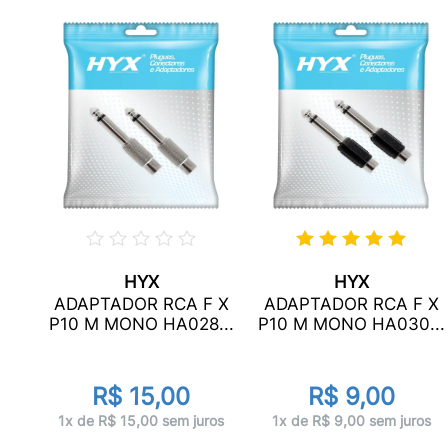
HYX
HYX
P10
ADAPTADOR RCA F X
ADAPTADOR RCA F X
CK
P10 M MONO HA028...
P10 M MONO HA030...
.
R$ 15,00
R$ 9,00
ros
1x de R$ 15,00 sem juros
1x de R$ 9,00 sem juros