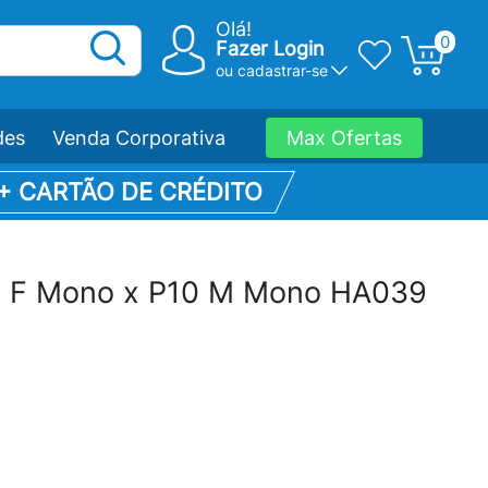
Olá!
0
Fazer Login
ou
cadastrar-se
des
Venda Corporativa
Max Ofertas
 + CARTÃO DE CRÉDITO
0 F Mono x P10 M Mono HA039