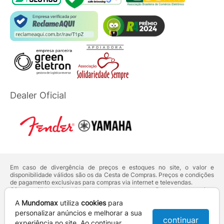
Dealer Oficial
Em caso de divergência de preços e estoques no site, o valor e
disponibilidade válidos são os da Cesta de Compras. Preços e condições
de pagamento exclusivas para compras via internet e televendas.
Ofertas válidas até o término de nossos estoques. Para compras acima
de 5 unidades do mesmo produto, entre em contato com o nosso canal
A
Mundomax
utiliza
cookies
para
de
Venda Corporativa
.
Os preços apresentados no site prevalecem sobre outros anunciados em
personalizar anúncios e melhorar a sua
continuar
qualquer outro meio de comunicação ou sites de buscas. Código de
experiência no site. Ao continuar