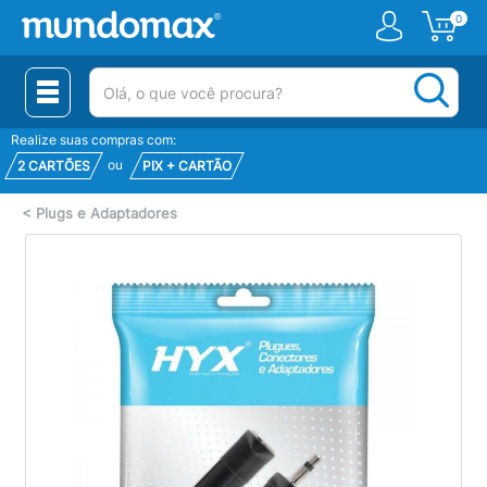
0
(pesquisar)
Realize suas compras com:
ou
2 CARTÕES
PIX + CARTÃO
<
Plugs e Adaptadores