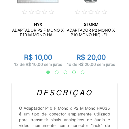
HYX
STORM
TÉREO
ADAP
ADAPTADOR P2 F MONO X
ADAPTADOR P2 MONO X
M
P10 M MONO HA...
P10 MONO NIQUEL...
R$ 10,00
R$ 20,00
juros
1x d
1x de R$ 10,00 sem juros
1x de R$ 20,00 sem juros
DESCRIÇÃO
O Adaptador P10 F Mono x P2 M Mono HA035
é um tipo de conector amplamente utilizado
para transmitir sinais analógicos de áudio e
vídeo, comumente como conector "jack" de