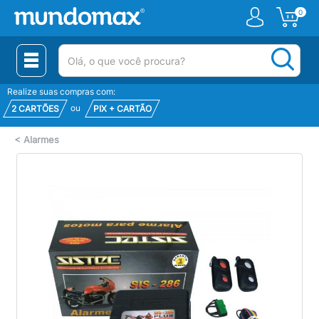
0
(pesquisar)
Realize suas compras com:
ou
2 CARTÕES
PIX + CARTÃO
<
Alarmes