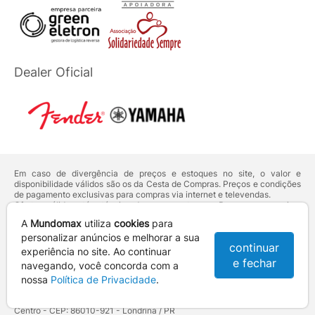
Dealer Oficial
Em caso de divergência de preços e estoques no site, o valor e
disponibilidade válidos são os da Cesta de Compras. Preços e condições
de pagamento exclusivas para compras via internet e televendas.
Ofertas válidas até o término de nossos estoques. Para compras acima
de 5 unidades do mesmo produto, entre em contato com o nosso canal
A
Mundomax
utiliza
cookies
para
de
Venda Corporativa
.
Os preços apresentados no site prevalecem sobre outros anunciados em
personalizar anúncios e melhorar a sua
continuar
qualquer outro meio de comunicação ou sites de buscas. Código de
experiência no site. Ao continuar
Defesa do Consumidor:
Lei nº 8.078.
e fechar
navegando, você concorda com a
Vendas sujeitas à confirmação de dados e análises de crédito e risco.
nossa
Política de Privacidade
.
Razão Social: Hayamax Distribuidora de Produtos Eletrônicos Ltda -
CNPJ: 01.725.627/0002-53 - Endereço: R. Senador Souza Naves, 9 -
Centro - CEP: 86010-921 - Londrina / PR