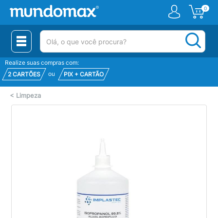
0
(pesquisar)
Realize suas compras com:
ou
2 CARTÕES
PIX + CARTÃO
<
Limpeza