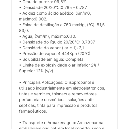
• Grau de pureza: 99,8%.
• Densidade 20/20°C:0,785 - 0,787.
• Acidez como ácido acético, %m/m0,
máximo:0,002.
• Faixa de destilação a 760 mmHg, (°C): 81,5
83,0.
• Água, (%m/m), máximo:0,10.
• Densidade do líquido 20/20°C: 0,7837.
• Densidade do vapor ( ar = 1): 2,1.
• Pressão de vapor: 4,444Kpa (20°C).
• Solubilidade em água: Completa.
• Limite de explosividade o ar Inferior 2% /
Superior 12% (v/v).
• Principais Aplicações: O isopropanol é
utilizado industrialmente em eletroeletrônicos,
tintas e vernizes, thinners e removedores,
perfumaria e cosméticos, soluções anti-
sépticas, tinta para impressão e produtos
farmacêuticos.
• Transporte e Armazenagem: Armazenar na
embalagem original, em local coberto, seco e