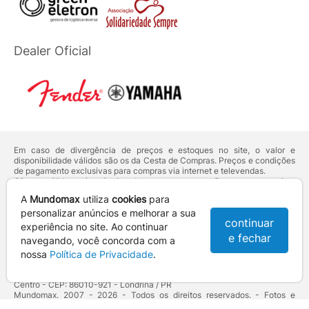
Dealer Oficial
Em caso de divergência de preços e estoques no site, o valor e
disponibilidade válidos são os da Cesta de Compras. Preços e condições
de pagamento exclusivas para compras via internet e televendas.
Ofertas válidas até o término de nossos estoques. Para compras acima
de 5 unidades do mesmo produto, entre em contato com o nosso canal
A
Mundomax
utiliza
cookies
para
de
Venda Corporativa
.
Os preços apresentados no site prevalecem sobre outros anunciados em
personalizar anúncios e melhorar a sua
continuar
qualquer outro meio de comunicação ou sites de buscas. Código de
experiência no site. Ao continuar
Defesa do Consumidor:
Lei nº 8.078.
e fechar
navegando, você concorda com a
Vendas sujeitas à confirmação de dados e análises de crédito e risco.
nossa
Política de Privacidade
.
Razão Social: Hayamax Distribuidora de Produtos Eletrônicos Ltda -
CNPJ: 01.725.627/0002-53 - Endereço: R. Senador Souza Naves, 9 -
Centro - CEP: 86010-921 - Londrina / PR
Mundomax. 2007 - 2026 - Todos os direitos reservados. - Fotos e
Logotipos aqui veiculados são de propriedade da Mundomax e seus