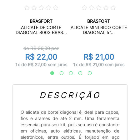
BRASFORT
BRASFORT
ÉIS 7"
ALIC
ALICATE DE CORTE
ALICATE MINI BICO CORTE
DIAGONAL 8003 BRAS...
DIAGONAL 5"...
r
de R$
26,00
por
R$ 22,00
R$ 21,00
juros
1x d
1x de R$ 22,00 sem juros
1x de R$ 21,00 sem juros
DESCRIÇÃO
O alicate de corte diagonal é ideal para cabos,
fios e arames de até 2 mm. Uma ferramenta
essencial para seu kit, pois seu uso é constante
em oficinas, auto elétricas, manutenção de
eletrônicos, entre outros. É forjado em aço