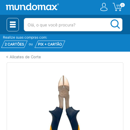
0
(pesquisar)
Realize suas compras com:
ou
2 CARTÕES
PIX + CARTÃO
<
Alicates de Corte