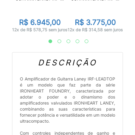
00
R$ 6.945,00
R$ 3.775,00
 juros
10x d
12x de R$ 578,75 sem juros
12x de R$ 314,58 sem juros
DESCRIÇÃO
O Amplificador de Guitarra Laney IRF-LEADTOP
é um modelo que faz parte da série
IRONHEART FOUNDRY, caracterizada por
adotar o poder e o dinamismo dos
amplificadores valvulados IRONHEART LANEY,
combinando as suas características para
fornecer potência e versatilidade em um modelo
ultracompacto.
Com controles independentes de ganho e