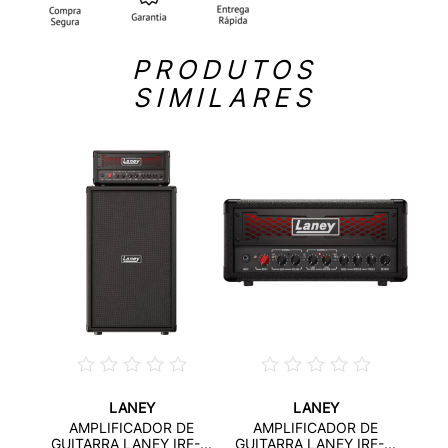
PRODUTOS
SIMILARES
LANEY
LANEY
R DE
A
AMPLIFICADOR DE
AMPLIFICADOR DE
..
GUIT
GUITARRA LANEY IRF-...
GUITARRA LANEY IRF-...