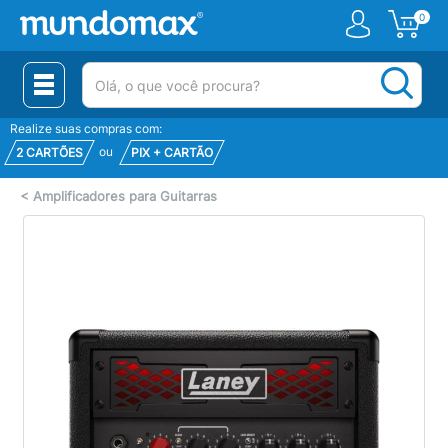
0
(pesquisar)
Realize suas compras com:
ou
2 CARTÕES
PIX + CARTÃO
<
Amplificadores para Guitarras