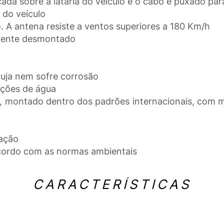
cada sobre a lataria do veículo e o cabo é puxado par
 do veículo
 A antena resiste a ventos superiores a 180 Km/h
lmente desmontado
uja nem sofre corrosão
rações de água
e, montado dentro dos padrões internacionais, com m
cação
acordo com as normas ambientais
CARACTERÍSTICAS