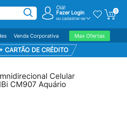
Olá!
0
Fazer Login
ou
cadastrar-se
des
Venda Corporativa
Max Ofertas
 + CARTÃO DE CRÉDITO
nidirecional Celular
i CM907 Aquário