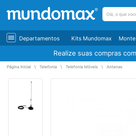
(pesquisar)
Departamentos
Kits Mundomax
Monte 
Realize suas compras co
Página Inicial
\
Telefonia
\
Telefonia Móveis
\
Antenas