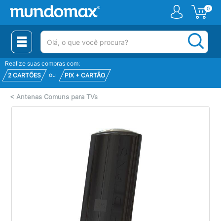
0
(pesquisar)
Realize suas compras com:
ou
2 CARTÕES
PIX + CARTÃO
<
Antenas Comuns para TVs