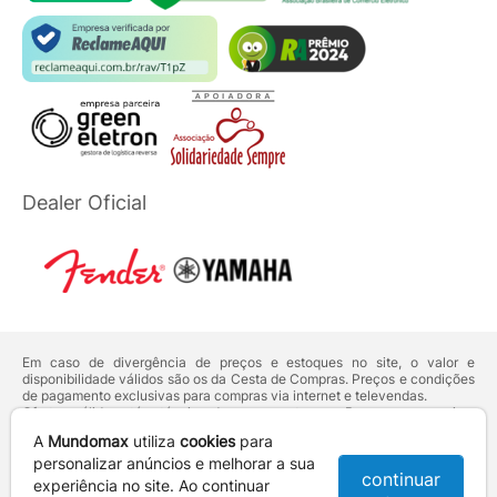
Dealer Oficial
Em caso de divergência de preços e estoques no site, o valor e
disponibilidade válidos são os da Cesta de Compras. Preços e condições
de pagamento exclusivas para compras via internet e televendas.
Ofertas válidas até o término de nossos estoques. Para compras acima
de 5 unidades do mesmo produto, entre em contato com o nosso canal
A
Mundomax
utiliza
cookies
para
de
Venda Corporativa
.
Os preços apresentados no site prevalecem sobre outros anunciados em
personalizar anúncios e melhorar a sua
continuar
qualquer outro meio de comunicação ou sites de buscas. Código de
experiência no site. Ao continuar
Defesa do Consumidor:
Lei nº 8.078.