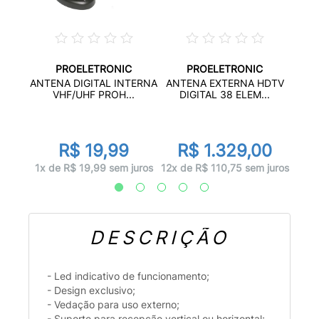
PROELETRONIC
PROELETRONIC
LOG
ANTE
ANTENA DIGITAL INTERNA
ANTENA EXTERNA HDTV
...
VHF/UHF PROH...
DIGITAL 38 ELEM...
R$ 19,99
R$ 1.329,00
juros
1x d
1x de R$ 19,99 sem juros
12x de R$ 110,75 sem juros
DESCRIÇÃO
- Led indicativo de funcionamento;
- Design exclusivo;
- Vedação para uso externo;
- Suporte para recepção vertical ou horizontal;