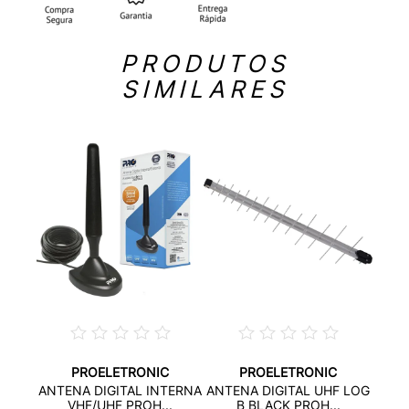
PRODUTOS
SIMILARES
PROELETRONIC
PROELETRONIC
LOG
KI
ANTENA DIGITAL INTERNA
ANTENA DIGITAL UHF LOG
...
DI
VHF/UHF PROH...
B BLACK PROH...