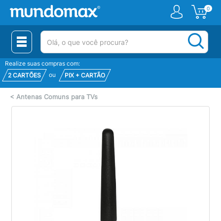
0
(pesquisar)
Realize suas compras com:
ou
2 CARTÕES
PIX + CARTÃO
<
Antenas Comuns para TVs