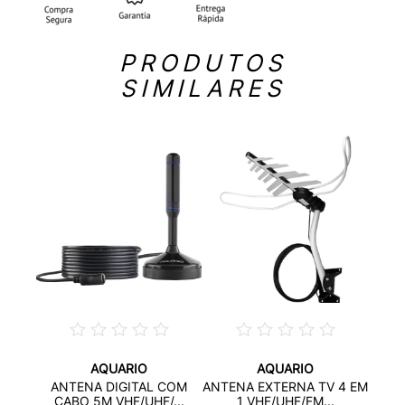
PRODUTOS
SIMILARES
AQUARIO
AQUARIO
A
AN
ANTENA DIGITAL COM
ANTENA EXTERNA TV 4 EM
A...
CA
CABO 5M VHF/UHF/...
1 VHF/UHF/FM...