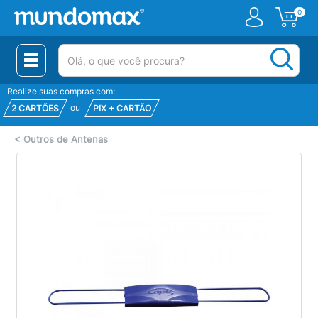
0
(pesquisar)
Realize suas compras com:
ou
2 CARTÕES
PIX + CARTÃO
<
Outros de Antenas