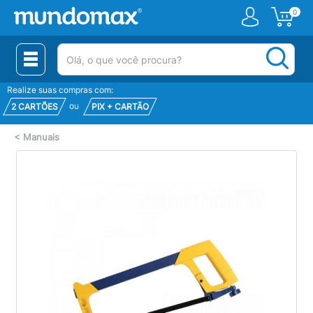
0
(pesquisar)
Realize suas compras com:
ou
2 CARTÕES
PIX + CARTÃO
<
Manuais