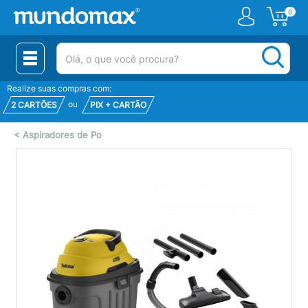
0
(pesquisar)
Realize suas compras com:
ou
2 CARTÕES
PIX + CARTÃO
<
Aspiradores de Po