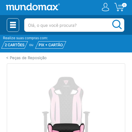
0
(pesquisar)
Realize suas compras com:
ou
2 CARTÕES
PIX + CARTÃO
<
Peças de Reposição