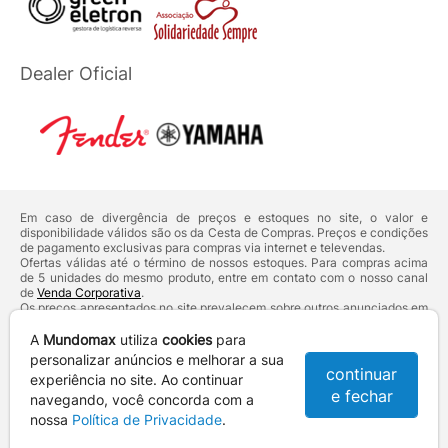
Dealer Oficial
Em caso de divergência de preços e estoques no site, o valor e
disponibilidade válidos são os da Cesta de Compras. Preços e condições
de pagamento exclusivas para compras via internet e televendas.
Ofertas válidas até o término de nossos estoques. Para compras acima
de 5 unidades do mesmo produto, entre em contato com o nosso canal
de
Venda Corporativa
.
Os preços apresentados no site prevalecem sobre outros anunciados em
qualquer outro meio de comunicação ou sites de buscas. Código de
Defesa do Consumidor:
Lei nº 8.078.
A
Mundomax
utiliza
cookies
para
Vendas sujeitas à confirmação de dados e análises de crédito e risco.
personalizar anúncios e melhorar a sua
continuar
experiência no site. Ao continuar
Razão Social: Hayamax Distribuidora de Produtos Eletrônicos Ltda -
e fechar
CNPJ: 01.725.627/0002-53 - Endereço: R. Senador Souza Naves, 9 -
navegando, você concorda com a
Centro - CEP: 86010-921 - Londrina / PR
nossa
Política de Privacidade
.
Mundomax. 2007 - 2026 - Todos os direitos reservados. - Fotos e
Logotipos aqui veiculados são de propriedade da Mundomax e seus