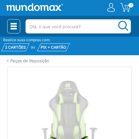
0
(pesquisar)
Realize suas compras com:
ou
2 CARTÕES
PIX + CARTÃO
<
Peças de Reposição