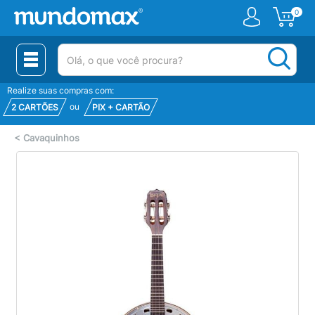
0
(pesquisar)
Realize suas compras com:
ou
2 CARTÕES
PIX + CARTÃO
<
Cavaquinhos