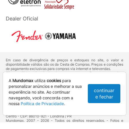
Dealer Oficial
Em caso de divergência de preços e estoques no site, o valor e
disponibilidade válidos são os da Cesta de Compras. Preços e condições
de pagamento exclusivas para compras via internet e televendas.
Ofertas válidas até o término de nossos estoques. Para compras acima
de 5 unidades do mesmo produto, entre em contato com o nosso canal
A
Mundomax
utiliza
cookies
para
de
Venda Corporativa
.
Os preços apresentados no site prevalecem sobre outros anunciados em
personalizar anúncios e melhorar a sua
continuar
qualquer outro meio de comunicação ou sites de buscas. Código de
experiência no site. Ao continuar
Defesa do Consumidor:
Lei nº 8.078.
e fechar
navegando, você concorda com a
Vendas sujeitas à confirmação de dados e análises de crédito e risco.
nossa
Política de Privacidade
.
Razão Social: Hayamax Distribuidora de Produtos Eletrônicos Ltda -
CNPJ: 01.725.627/0002-53 - Endereço: R. Senador Souza Naves, 9 -
Centro - CEP: 86010-921 - Londrina / PR
Mundomax. 2007 - 2026 - Todos os direitos reservados. - Fotos e
Logotipos aqui veiculados são de propriedade da Mundomax e seus