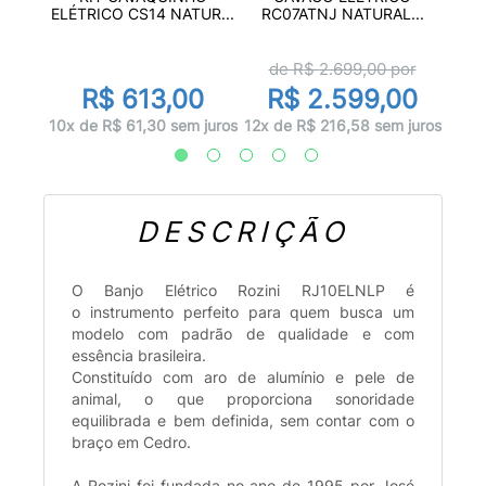
T...
ELÉTRICO CS14 NATUR...
RC07ATNJ NATURAL...
or
d
de R$
2.699,00
por
0
R$ 613,00
R$ 2.599,00
juros
10x d
10x de R$ 61,30 sem juros
12x de R$ 216,58 sem juros
DESCRIÇÃO
O Banjo Elétrico Rozini RJ10ELNLP é
o instrumento perfeito para quem busca um
modelo com padrão de qualidade e com
essência brasileira.
Constituído com aro de alumínio e pele de
animal, o que proporciona sonoridade
equilibrada e bem definida, sem contar com o
braço em Cedro.
A Rozini foi fundada no ano de 1995 por José