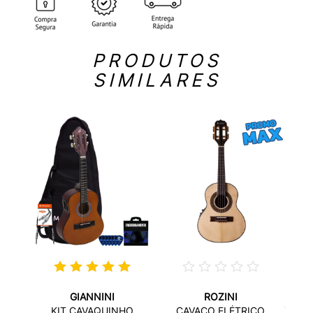
PRODUTOS
SIMILARES
GIANNINI
ROZINI
RG
CAVA
KIT CAVAQUINHO
CAVACO ELÉTRICO