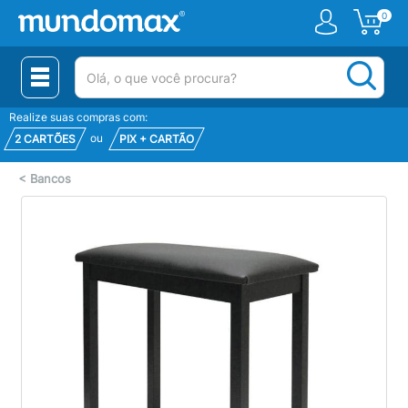
0
(pesquisar)
Realize suas compras com:
ou
2 CARTÕES
PIX + CARTÃO
<
Bancos