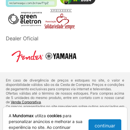
Dealer Oficial
Em caso de divergência de preços e estoques no site, o valor e
disponibilidade válidos são os da Cesta de Compras. Preços e condições
de pagamento exclusivas para compras via internet e televendas.
Ofertas válidas até o término de nossos estoques. Para compras acima
de 5 unidades do mesmo produto, entre em contato com o nosso canal
de
Venda Corporativa
.
Os preços apresentados no site prevalecem sobre outros anunciados em
qualquer outro meio de comunicação ou sites de buscas. Código de
Defesa do Consumidor:
Lei nº 8.078.
A
Mundomax
utiliza
cookies
para
Vendas sujeitas à confirmação de dados e análises de crédito e risco.
personalizar anúncios e melhorar a sua
continuar
experiência no site. Ao continuar
Razão Social: Hayamax Distribuidora de Produtos Eletrônicos Ltda -