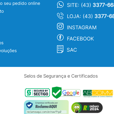
 seu pedido online
SITE: (43)
3377-66
to
LOJA: (43)
3377-6
INSTAGRAM
FACEBOOK
os
SAC
voluções
Selos de Segurança e Certificados