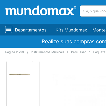
(pesquisar)
Departamentos
Kits Mundomax
Monte 
Realize suas compras co
Página Inicial
\
Instrumentos Musicais
\
Percussão
\
Baqueta