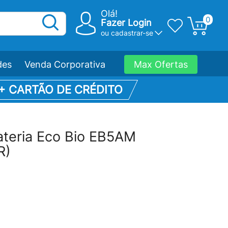
Olá!
0
Fazer Login
ou
cadastrar-se
des
Venda Corporativa
Max Ofertas
 + CARTÃO DE CRÉDITO
ateria Eco Bio EB5AM
R)