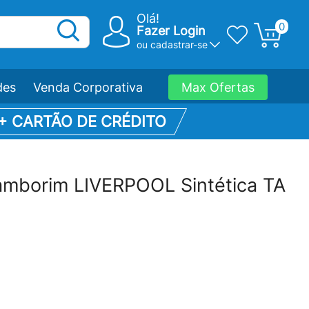
Olá!
0
Fazer Login
ou
cadastrar-se
des
Venda Corporativa
Max Ofertas
 + CARTÃO DE CRÉDITO
amborim LIVERPOOL Sintética TA