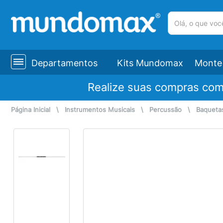
(pesquisar)
Departamentos
Kits Mundomax
Monte 
Realize suas compras co
Página Inicial
\
Instrumentos Musicais
\
Percussão
\
Baqueta