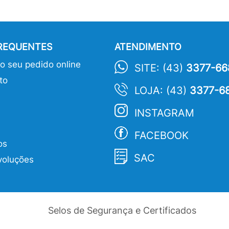
FREQUENTES
ATENDIMENTO
 seu pedido online
SITE: (43)
3377-66
to
LOJA: (43)
3377-6
INSTAGRAM
FACEBOOK
os
SAC
voluções
Selos de Segurança e Certificados