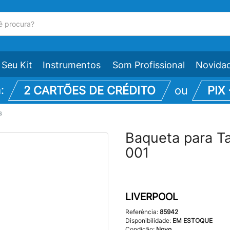
Seu Kit
Instrumentos
Som Profissional
Novida
m:
2 CARTÕES DE CRÉDITO
ou
PIX
s
Baqueta para T
001
LIVERPOOL
Referência:
85942
Disponibilidade:
EM ESTOQUE
Condição:
Novo