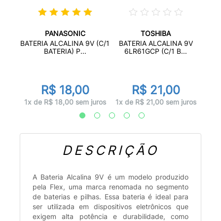
PANASONIC
TOSHIBA
V 23A
BATE
BATERIA ALCALINA 9V (C/1
BATERIA ALCALINA 9V
BATERIA) P...
6LR61GCP (C/1 B...
R$ 18,00
R$ 21,00
juros
1x d
1x de R$ 18,00 sem juros
1x de R$ 21,00 sem juros
DESCRIÇÃO
A Bateria Alcalina 9V é um modelo produzido
pela Flex, uma marca renomada no segmento
de baterias e pilhas. Essa bateria é ideal para
ser utilizada em dispositivos eletrônicos que
exigem alta potência e durabilidade, como