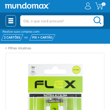
0
(pesquisar)
Realize suas compras com:
ou
2 CARTÕES
PIX + CARTÃO
<
Pilhas Alcalinas