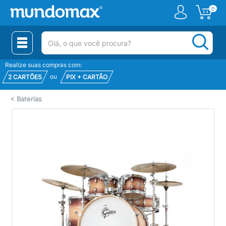
0
(pesquisar)
Realize suas compras com:
ou
2 CARTÕES
PIX + CARTÃO
<
Baterias