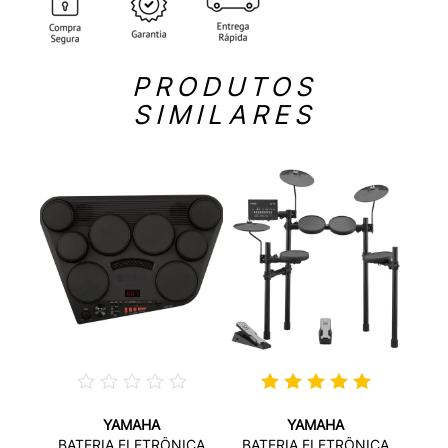
PRODUTOS
SIMILARES
YAMAHA
YAMAHA
ICA
BA
BATERIA ELETRÔNICA
BATERIA ELETRÔNICA