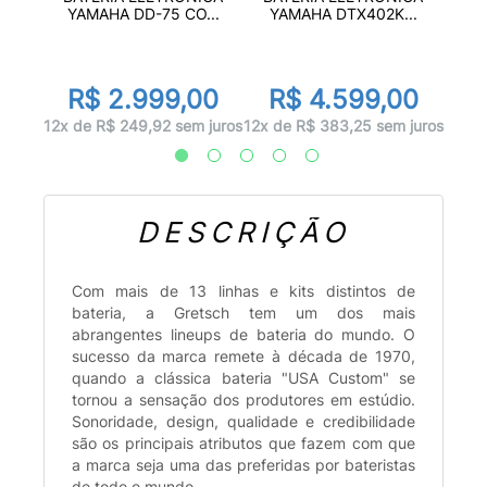
...
YA
YAMAHA DD-75 CO...
YAMAHA DTX402K...
or
00
R
R$ 2.999,00
R$ 4.599,00
 juros
12x d
12x de R$ 249,92 sem juros
12x de R$ 383,25 sem juros
DESCRIÇÃO
Com mais de 13 linhas e kits distintos de
bateria, a Gretsch tem um dos mais
abrangentes lineups de bateria do mundo. O
sucesso da marca remete à década de 1970,
quando a clássica bateria "USA Custom" se
tornou a sensação dos produtores em estúdio.
Sonoridade, design, qualidade e credibilidade
são os principais atributos que fazem com que
a marca seja uma das preferidas por bateristas
de todo o mundo.