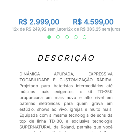
or
00
R
R$ 2.999,00
R$ 4.599,00
 juros
12x d
12x de R$ 249,92 sem juros
12x de R$ 383,25 sem juros
DESCRIÇÃO
DINÂMICA APURADA, EXPRESSIVA
TOCABILIDADE E CUSTOMIZAÇÃO RÁPIDA.
Projetado para bateristas intermediários até
músicos mais exigentes, o kit TD-25K
proporciona um mais novo e alto nível em
baterias eletrônicas para quem grava em
estúdio, shows ao vivo, igrejas e muito mais.
Equipada com a mesma tecnologia de sons da
top de linha TD-30, a exclusiva tecnologia
SUPERNATURAL da Roland, permite que você