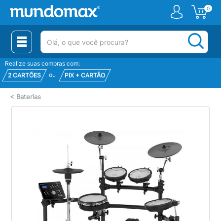
0
(pesquisar)
Realize suas compras com:
ou
2 CARTÕES
PIX + CARTÃO
<
Baterias