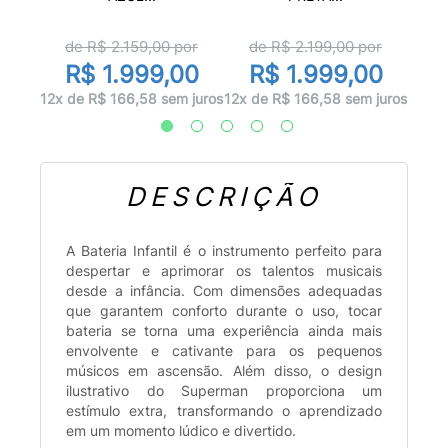
or
d
de R$
2.159,00
por
de R$
2.199,00
por
00
R$ 1.999,00
R$ 1.999,00
 juros
10x d
12x de R$ 166,58 sem juros
12x de R$ 166,58 sem juros
DESCRIÇÃO
A Bateria Infantil é o instrumento perfeito para
despertar e aprimorar os talentos musicais
desde a infância. Com dimensões adequadas
que garantem conforto durante o uso, tocar
bateria se torna uma experiência ainda mais
envolvente e cativante para os pequenos
músicos em ascensão. Além disso, o design
ilustrativo do Superman proporciona um
estímulo extra, transformando o aprendizado
em um momento lúdico e divertido.