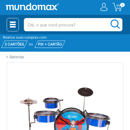
0
(pesquisar)
Realize suas compras com:
ou
2 CARTÕES
PIX + CARTÃO
<
Baterias