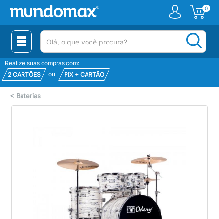
0
(pesquisar)
Realize suas compras com:
ou
2 CARTÕES
PIX + CARTÃO
<
Baterias