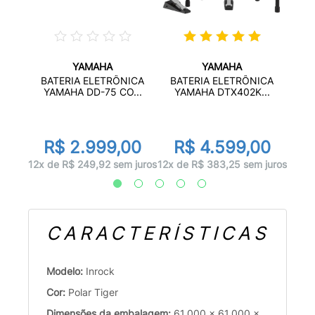
YAMAHA
YAMAHA
ICA
BA
BATERIA ELETRÔNICA
BATERIA ELETRÔNICA
...
YA
YAMAHA DD-75 CO...
YAMAHA DTX402K...
or
00
R
R$ 2.999,00
R$ 4.599,00
 juros
12x d
12x de R$ 249,92 sem juros
12x de R$ 383,25 sem juros
CARACTERÍSTICAS
Modelo:
Inrock
Cor:
Polar Tiger
Dimensões da embalagem:
61.000 x 61.000 x