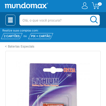
0
(pesquisar)
Realize suas compras com:
ou
2 CARTÕES
PIX + CARTÃO
<
Baterias Especiais