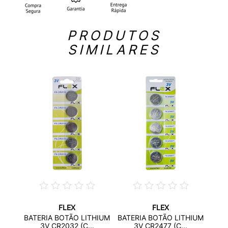
PRODUTOS
SIMILARES
FLEX
FLEX
ALINA
BATE
BATERIA BOTÃO LITHIUM
BATERIA BOTÃO LITHIUM
3V CR2032 (C...
3V CR2477 (C...