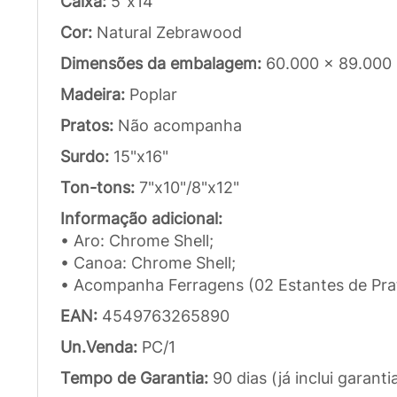
Caixa:
5"x14"
Cor:
Natural Zebrawood
Dimensões da embalagem:
60.000 x 89.000
Madeira:
Poplar
Pratos:
Não acompanha
Surdo:
15"x16"
Ton-tons:
7"x10"/8"x12"
Informação adicional:
• Aro: Chrome Shell;
• Canoa: Chrome Shell;
• Acompanha Ferragens (02 Estantes de Prato
EAN:
4549763265890
Un.Venda:
PC/1
Tempo de Garantia:
90 dias (já inclui garanti