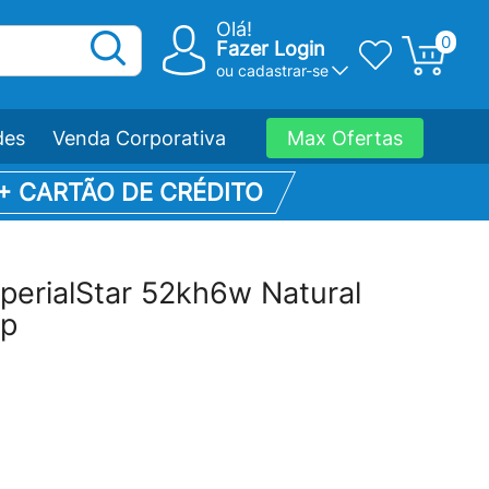
Olá!
0
Fazer Login
ou
cadastrar-se
des
Venda Corporativa
Max Ofertas
 + CARTÃO DE CRÉDITO
perialStar 52kh6w Natural
ap