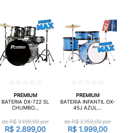
PREMIUM
PREMIUM
BAT
BATERIA DX-722 SL
BATERIA INFANTIL DX-
CHUMBO...
45J AZUL...
de
de R$
3.199,00
por
de R$
2.159,00
por
R$ 2.899,00
R$ 1.999,00