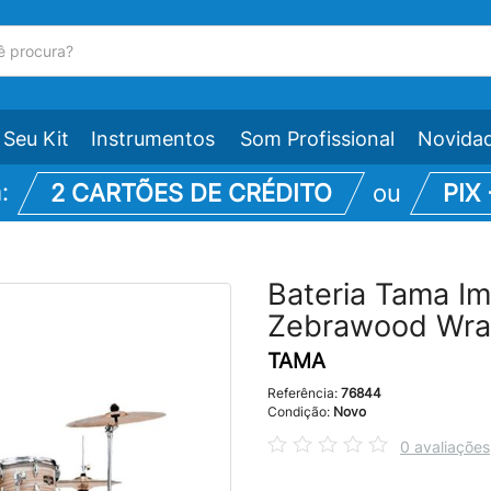
Seu Kit
Instrumentos
Som Profissional
Novida
m:
2 CARTÕES DE CRÉDITO
ou
PIX
Bateria Tama Im
Zebrawood Wr
TAMA
Referência:
76844
Condição:
Novo
0 avaliações