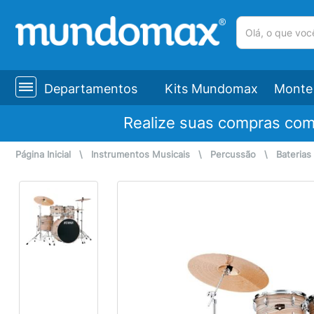
(pesquisar)
Departamentos
Kits Mundomax
Monte 
Realize suas compras co
Página Inicial
\
Instrumentos Musicais
\
Percussão
\
Baterias