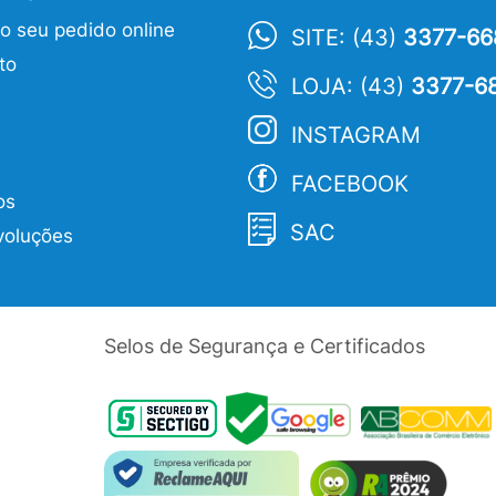
 seu pedido online
SITE: (43)
3377-66
to
LOJA: (43)
3377-6
INSTAGRAM
FACEBOOK
os
SAC
voluções
Selos de Segurança e Certificados