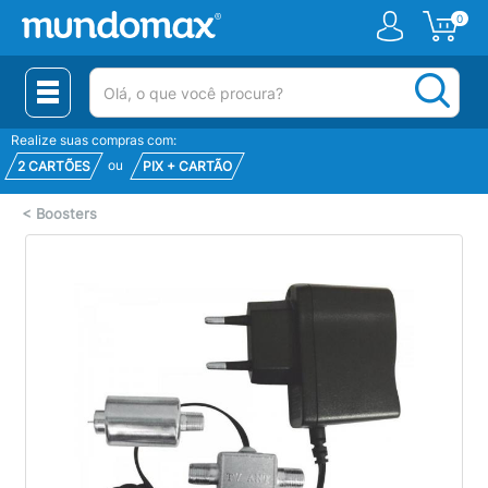
0
(pesquisar)
Realize suas compras com:
ou
2 CARTÕES
PIX + CARTÃO
<
Boosters