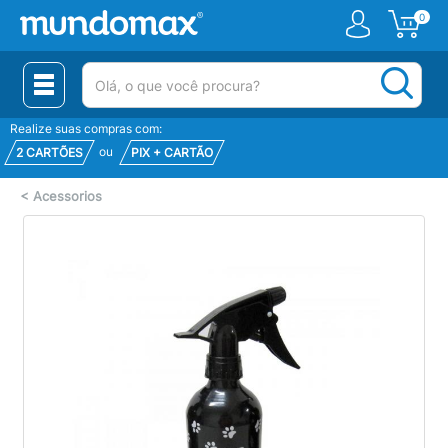
0
(pesquisar)
Realize suas compras com:
ou
2 CARTÕES
PIX + CARTÃO
<
Acessorios