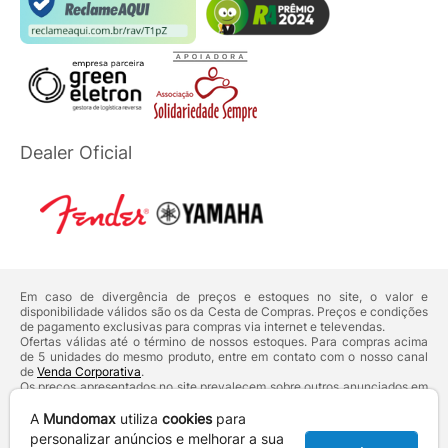
Dealer Oficial
Em caso de divergência de preços e estoques no site, o valor e
disponibilidade válidos são os da Cesta de Compras. Preços e condições
de pagamento exclusivas para compras via internet e televendas.
Ofertas válidas até o término de nossos estoques. Para compras acima
de 5 unidades do mesmo produto, entre em contato com o nosso canal
de
Venda Corporativa
.
Os preços apresentados no site prevalecem sobre outros anunciados em
qualquer outro meio de comunicação ou sites de buscas. Código de
Defesa do Consumidor:
Lei nº 8.078.
A
Mundomax
utiliza
cookies
para
Vendas sujeitas à confirmação de dados e análises de crédito e risco.
personalizar anúncios e melhorar a sua