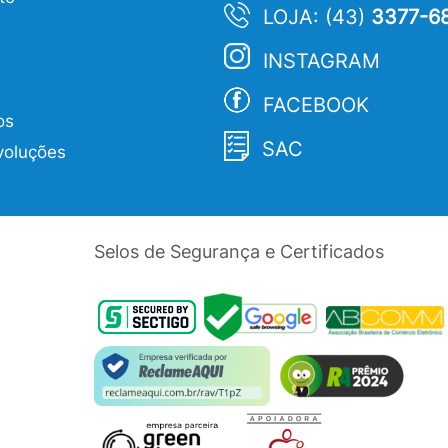
LOJA: (43)
3377-6
INSTAGRAM
FACEBOOK
os
SAC
voluções
Selos de Segurança e Certificados