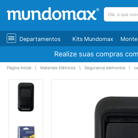
(pesquisar)
Departamentos
Kits Mundomax
Monte 
Realize suas compras co
Página Inicial
\
Materiais Elétricos
\
Seguranca eletronica
\
c