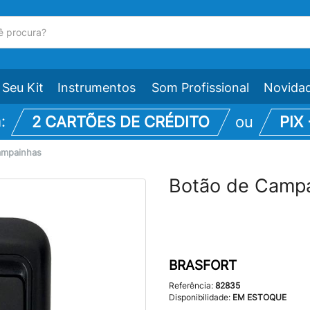
Seu Kit
Instrumentos
Som Profissional
Novida
m:
2 CARTÕES DE CRÉDITO
ou
PIX
ampainhas
Botão de Campa
BRASFORT
Referência:
82835
Disponibilidade:
EM ESTOQUE