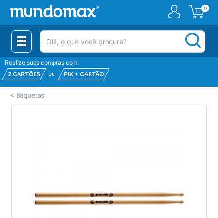
0
(pesquisar)
Realize suas compras com:
ou
2 CARTÕES
PIX + CARTÃO
<
Baquetas