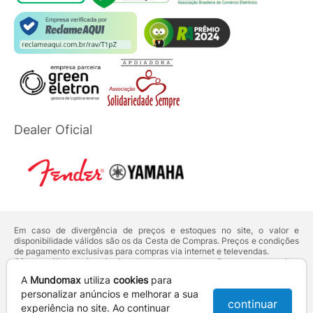
Dealer Oficial
Em caso de divergência de preços e estoques no site, o valor e
disponibilidade válidos são os da Cesta de Compras. Preços e condições
de pagamento exclusivas para compras via internet e televendas.
Ofertas válidas até o término de nossos estoques. Para compras acima
de 5 unidades do mesmo produto, entre em contato com o nosso canal
A
Mundomax
utiliza
cookies
para
de
Venda Corporativa
.
Os preços apresentados no site prevalecem sobre outros anunciados em
personalizar anúncios e melhorar a sua
continuar
qualquer outro meio de comunicação ou sites de buscas. Código de
experiência no site. Ao continuar