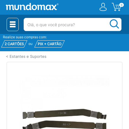
0
(pesquisar)
Realize suas compras com:
ou
2 CARTÕES
PIX + CARTÃO
<
Estantes e Suportes