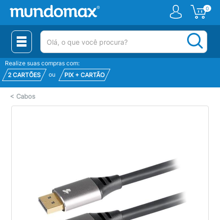
0
(pesquisar)
Realize suas compras com:
ou
2 CARTÕES
PIX + CARTÃO
<
Cabos