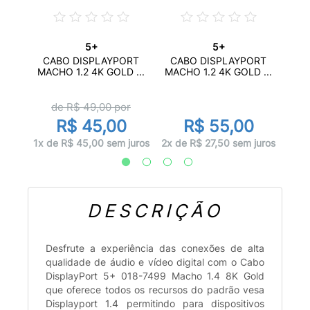
5+
5+
TCH
CABO
CABO DISPLAYPORT
CABO DISPLAYPORT
L...
H
MACHO 1.2 4K GOLD ...
MACHO 1.2 4K GOLD ...
de R$
49,00
por
R$ 45,00
R$ 55,00
juros
3x d
1x de R$ 45,00 sem juros
2x de R$ 27,50 sem juros
DESCRIÇÃO
Desfrute a experiência das conexões de alta
qualidade de áudio e vídeo digital com o Cabo
DisplayPort 5+ 018-7499 Macho 1.4 8K Gold
que oferece todos os recursos do padrão vesa
Displayport 1.4 permitindo para dispositivos