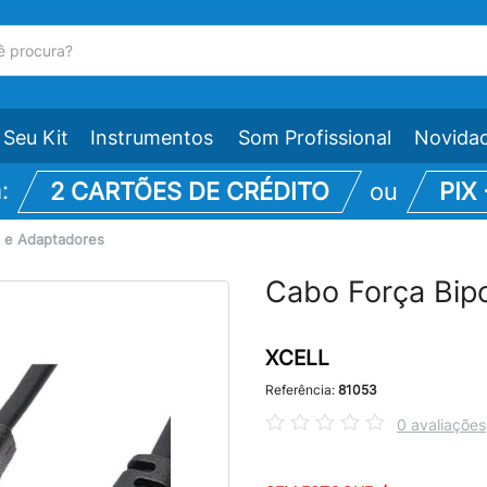
Seu Kit
Instrumentos
Som Profissional
Novida
m:
2 CARTÕES DE CRÉDITO
ou
PIX
 e Adaptadores
Cabo Força Bipo
XCELL
Referência:
81053
0 avaliações