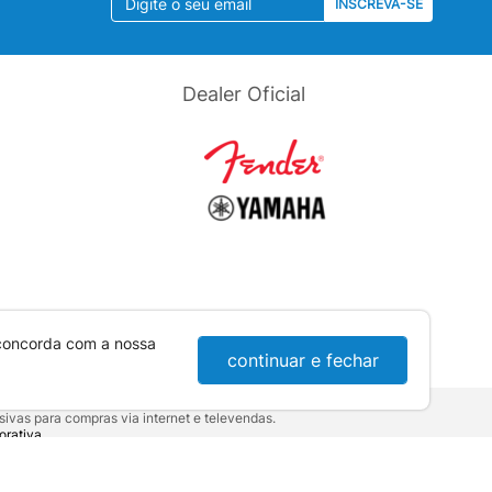
INSCREVA-SE
Dealer Oficial
 concorda com a nossa
continuar e fechar
ivas para compras via internet e televendas.
orativa
.
sumidor:
Lei nº 8.078.