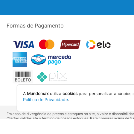
Formas de Pagamento
A
Mundomax
utiliza
cookies
para personalizar anúncios 
Política de Privacidade
.
Em caso de divergência de preços e estoques no site, o valor e disponibili
Ofertas válidas até o término de nossos estoques. Para compras acima de 
Os preços apresentados no site prevalecem sobre outros anunciados em qu
Vendas sujeitas à confirmação de dados e análises de crédito e risco.