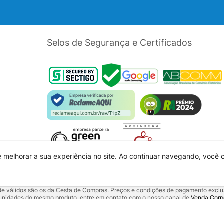
Selos de Segurança e Certificados
e melhorar a sua experiência no site. Ao continuar navegando, você
dade válidos são os da Cesta de Compras. Preços e condições de pagamento exclus
5 unidades do mesmo produto, entre em contato com o nosso canal de
Venda Corp
alquer outro meio de comunicação ou sites de buscas. Código de Defesa do Con