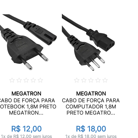
MEGATRON
MEGATRON
CAB
CABO DE FORÇA PARA
CABO DE FORÇA PARA
FO
OTEBOOK 1,8M PRETO
COMPUTADOR 1,8M
MEGATRON...
PRETO MEGATRO...
d
R$ 12,00
R$ 18,00
1x 
1x de R$ 12,00 sem juros
1x de R$ 18,00 sem juros