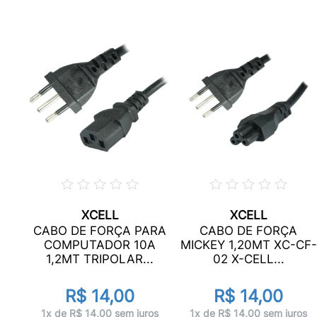
XCELL
XCELL
 P2
CABO DE FORÇA PARA
CABO DE FORÇA
ADO
COMPUTADOR 10A
MICKEY 1,20MT XC-CF-
1,2MT TRIPOLAR...
02 X-CELL...
R$ 14,00
R$ 14,00
os
1x de R$ 14,00 sem juros
1x de R$ 14,00 sem juros