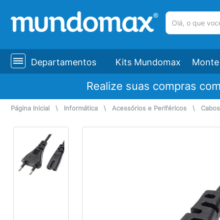
(pesquisar)
Departamentos
Kits Mundomax
Monte 
Realize suas compras co
Página Inicial
\
Informática
\
Acessórios e Periféricos
\
Cabos