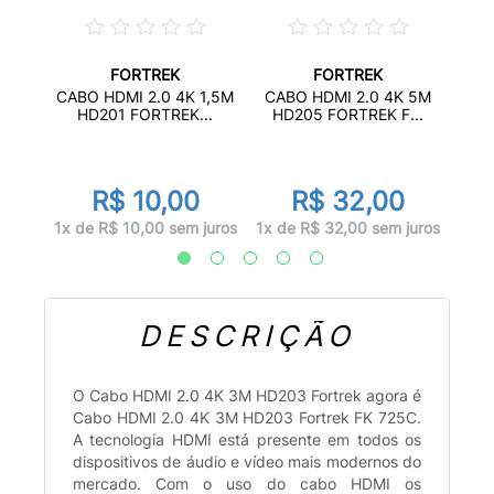
FORTREK
FORTREK
0,5M
CAB
CABO HDMI 2.0 4K 1,5M
CABO HDMI 2.0 4K 5M
2
HD201 FORTREK...
HD205 FORTREK F...
R$ 10,00
R$ 32,00
juros
2x d
1x de R$ 10,00 sem juros
1x de R$ 32,00 sem juros
DESCRIÇÃO
O Cabo HDMI 2.0 4K 3M HD203 Fortrek agora é
Cabo HDMI 2.0 4K 3M HD203 Fortrek FK 725C.
A tecnologia HDMI está presente em todos os
dispositivos de áudio e vídeo mais modernos do
mercado. Com o uso do cabo HDMI os