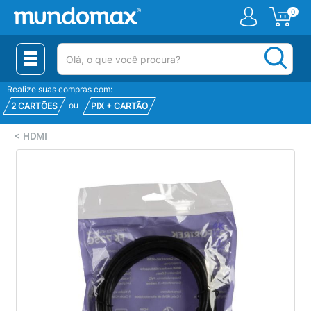
0
(pesquisar)
Realize suas compras com:
ou
2 CARTÕES
PIX + CARTÃO
<
HDMI