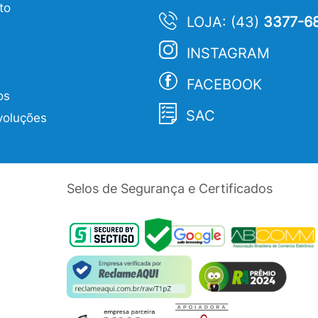
to
LOJA: (43)
3377-6
INSTAGRAM
FACEBOOK
os
SAC
voluções
Selos de Segurança e Certificados