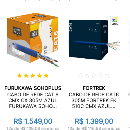
S
FURUKAWA SOHOPLUS
FORTREK
CABO DE REDE CAT.6
CABO DE REDE CAT6
CMX CX 305M AZUL
305M FORTREK FK
FURUKAWA SOHO...
510C CMX AZUL...
R$ 1.549,00
R$ 1.399,00
12x de R$ 129,08 sem juros
12x de R$ 116,58 sem juros