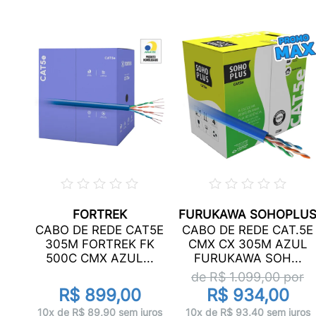
FORTREK
FURUKAWA SOHOPLU
NZA
CABO DE REDE CAT5E
CABO DE REDE CAT.5E
...
305M FORTREK FK
CMX CX 305M AZUL
500C CMX AZUL...
FURUKAWA SOH...
de R$
1.099,00
por
R$ 899,00
R$ 934,00
uros
10x de R$ 89,90 sem juros
10x de R$ 93,40 sem juros