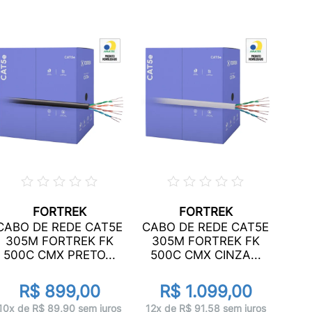
FORTREK
FORTREK
CAB
CABO DE REDE CAT5E
CABO DE REDE CAT5E
3
305M FORTREK FK
305M FORTREK FK
50
500C CMX PRETO...
500C CMX CINZA...
R$ 899,00
R$ 1.099,00
10x 
10x de R$ 89,90 sem juros
12x de R$ 91,58 sem juros