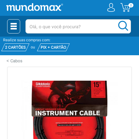
0
(pesquisar)
Realize suas compras com:
ou
2 CARTÕES
PIX + CARTÃO
<
Cabos