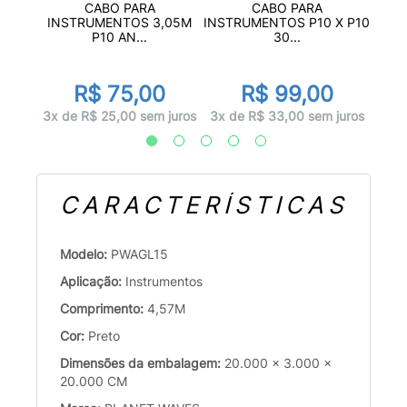
 P2 +
CABO PARA
CABO PARA
INST
INSTRUMENTOS 3,05M
INSTRUMENTOS P10 X P10
P10 AN...
30...
0
R$ 75,00
R$ 99,00
juros
6x d
3x de R$ 25,00 sem juros
3x de R$ 33,00 sem juros
CARACTERÍSTICAS
Modelo:
PWAGL15
Aplicação:
Instrumentos
Comprimento:
4,57M
Cor:
Preto
Dimensões da embalagem:
20.000 x 3.000 x
20.000 CM