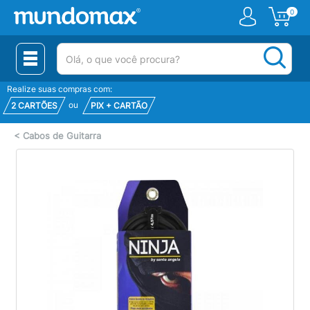
0
(pesquisar)
Realize suas compras com:
ou
2 CARTÕES
PIX + CARTÃO
<
Cabos de Guitarra