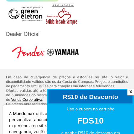
Dealer Oficial
Em caso de divergência de preços e estoques no site, o valor e
disponibilidade válidos são os da Cesta de Compras. Preços e condições
de pagamento exclusivas para compras via internet e televendas.
Ofertas válidas até o término de nossos estoques. Para compras acima
X
de 5 unidades do mesmo produto, entre em contato com o nosso canal
de
Venda Corporativa
.
Os preços apresentados no site prevalecem sobre outros anunciados em
qualquer outro meio de comunicação ou sites de buscas. Código de
Defesa do Consumidor:
Lei nº 8.078.
A
Mundomax
utiliza
cookies
para
Vendas sujeitas à confirmação de dados e análises de crédito e risco.
personalizar anúncios e melhorar a sua
continuar
experiência no site. Ao continuar
Razão Social: Hayamax Distribuidora de Produtos Eletrônicos Ltda -
e fechar
CNPJ: 01.725.627/0002-53 - Endereço: R. Senador Souza Naves, 9 -
navegando, você concorda com a