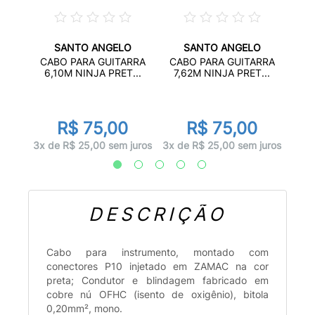
SANTO ANGELO
SANTO ANGELO
MENTO
CA
CABO PARA GUITARRA
CABO PARA GUITARRA
.
3,
6,10M NINJA PRET...
7,62M NINJA PRET...
R$ 75,00
R$ 75,00
juros
2x d
3x de R$ 25,00 sem juros
3x de R$ 25,00 sem juros
DESCRIÇÃO
Cabo para instrumento, montado com
conectores P10 injetado em ZAMAC na cor
preta; Condutor e blindagem fabricado em
cobre nú OFHC (isento de oxigênio), bitola
0,20mm², mono.