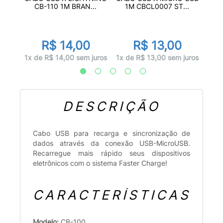
.
LI
CB-110 1M BRAN...
1M CBCL0007 ST...
R$ 14,00
R$ 13,00
juros
1x d
1x de R$ 14,00 sem juros
1x de R$ 13,00 sem juros
DESCRIÇÃO
Cabo USB para recarga e sincronização de
dados através da conexão USB-MicroUSB.
Recarregue mais rápido seus dispositivos
eletrônicos com o sistema Faster Charge!
CARACTERÍSTICAS
Modelo:
CB-100