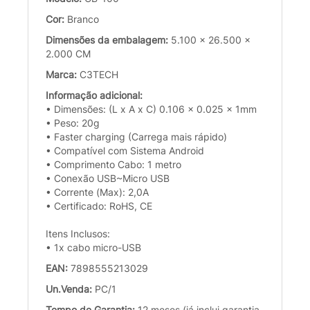
Cor:
Branco
Dimensões da embalagem:
5.100 x 26.500 x
2.000 CM
Marca:
C3TECH
Informação adicional:
• Dimensões: (L x A x C) 0.106 x 0.025 x 1mm
• Peso: 20g
• Faster charging (Carrega mais rápido)
• Compatível com Sistema Android
• Comprimento Cabo: 1 metro
• Conexão USB~Micro USB
• Corrente (Max): 2,0A
• Certificado: RoHS, CE
Itens Inclusos:
• 1x cabo micro-USB
EAN:
7898555213029
Un.Venda:
PC/1
Tempo de Garantia:
12 meses (já inclui garantia