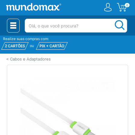
0
(pesquisar)
Realize suas compras com:
ou
2 CARTÕES
PIX + CARTÃO
<
Cabos e Adaptadores