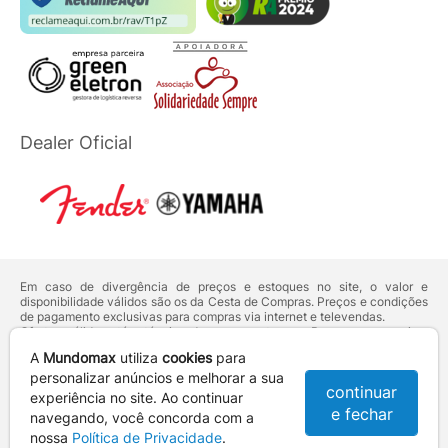
Dealer Oficial
Em caso de divergência de preços e estoques no site, o valor e
disponibilidade válidos são os da Cesta de Compras. Preços e condições
de pagamento exclusivas para compras via internet e televendas.
Ofertas válidas até o término de nossos estoques. Para compras acima
de 5 unidades do mesmo produto, entre em contato com o nosso canal
A
Mundomax
utiliza
cookies
para
de
Venda Corporativa
.
Os preços apresentados no site prevalecem sobre outros anunciados em
personalizar anúncios e melhorar a sua
continuar
qualquer outro meio de comunicação ou sites de buscas. Código de
experiência no site. Ao continuar
Defesa do Consumidor:
Lei nº 8.078.
e fechar
navegando, você concorda com a
Vendas sujeitas à confirmação de dados e análises de crédito e risco.
nossa
Política de Privacidade
.