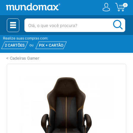
0
(pesquisar)
Realize suas compras com:
ou
2 CARTÕES
PIX + CARTÃO
<
Cadeiras Gamer