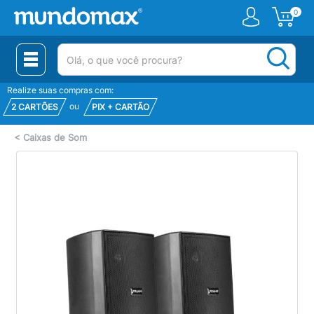
0
(pesquisar)
Realize suas compras com:
ou
2 CARTÕES
PIX + CARTÃO
<
Caixas de Som