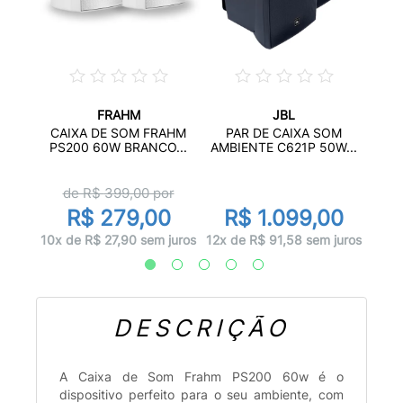
FRAHM
JBL
OM
CAI
CAIXA DE SOM FRAHM
PAR DE CAIXA SOM
3...
FR
PS200 60W BRANCO...
AMBIENTE C621P 50W...
de R$
399,00
por
0
R
R$ 279,00
R$ 1.099,00
juros
12x d
10x de R$ 27,90 sem juros
12x de R$ 91,58 sem juros
DESCRIÇÃO
A Caixa de Som Frahm PS200 60w é o
dispositivo perfeito para o seu ambiente, com