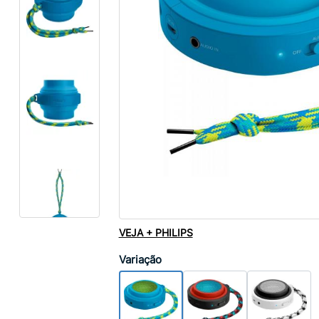
VEJA + PHILIPS
Variação