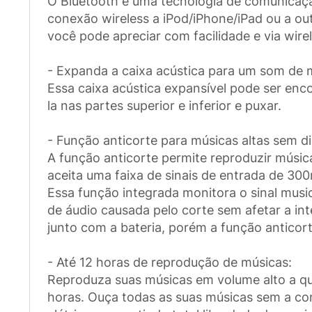
O Bluetooth é uma tecnologia de comunicação 
conexão wireless a iPod/iPhone/iPad ou a o
você pode apreciar com facilidade e via wire
- Expanda a caixa acústica para um som de 
Essa caixa acústica expansível pode ser enc
la nas partes superior e inferior e puxar.
- Função anticorte para músicas altas sem d
A função anticorte permite reproduzir músic
aceita uma faixa de sinais de entrada de 3
Essa função integrada monitora o sinal music
de áudio causada pelo corte sem afetar a in
junto com a bateria, porém a função anticor
- Até 12 horas de reprodução de músicas:
Reproduza suas músicas em volume alto a qu
horas. Ouça todas as suas músicas sem a c