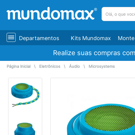
(pesquisar)
Departamentos
Kits Mundomax
Monte 
Realize suas compras co
Página Inicial
\
Eletrônicos
\
Áudio
\
Microsystems