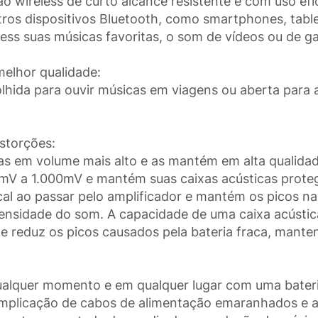
wireless de curto alcance resistente e com uso efici
utros dispositivos Bluetooth, como smartphones, tab
less suas músicas favoritas, o som de vídeos ou de g
melhor qualidade:
olhida para ouvir músicas em viagens ou aberta para
istorções:
as em volume mais alto e as mantém em alta qualidad
00mV a 1.000mV e mantém suas caixas acústicas prote
al ao passar pelo amplificador e mantém os picos na 
tensidade do som. A capacidade de uma caixa acústica
te reduz os picos causados pela bateria fraca, mante
alquer momento e em qualquer lugar com uma bateria
omplicação de cabos de alimentação emaranhados e 