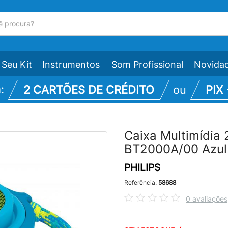
Seu Kit
Instrumentos
Som Profissional
Novida
m:
2 CARTÕES DE CRÉDITO
ou
PIX
Caixa Multimídia 
BT2000A/00 Azul 
PHILIPS
Referência:
58688
0 avaliações