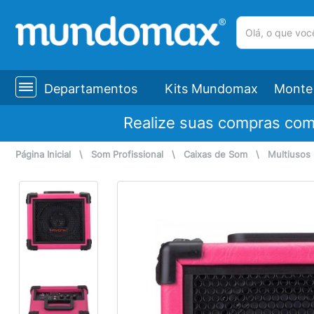
(pesquisar)
Departamentos
Kits Mundomax
Monte 
Realize suas compras co
Página Inicial
\
Som Profissional
\
Caixas de Som
\
Multiusos