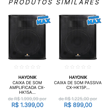
PRODUTOS SIMILARES
HAYONIK
HAYONIK
CAIXA DE SOM
CAIXA DE SOM PASSIVA
AMPLIFICADA CX-
CX-HK15P...
HK15A...
de R$
1.999,99
por
de R$
1.225,00
por
R$ 1.399,00
R$ 899,00