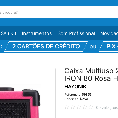
Seu Kit
Instrumentos
Som Profissional
Novida
m:
2 CARTÕES DE CRÉDITO
ou
PIX
Caixa Multiuso
IRON 80 Rosa 
HAYONIK
Referência:
59356
Condição:
Novo
0 avaliações