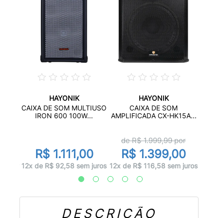
HAYONIK
HAYONIK
ATIVO
CAI
CAIXA DE SOM MULTIUSO
CAIXA DE SOM
.
IRON 600 100W...
AMPLIFICADA CX-HK15A...
or
d
de R$
1.999,99
por
00
R$ 1.111,00
R$ 1.399,00
 juros
10x d
12x de R$ 92,58 sem juros
12x de R$ 116,58 sem juros
DESCRIÇÃO