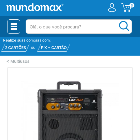
0
(pesquisar)
Realize suas compras com:
ou
2 CARTÕES
PIX + CARTÃO
<
Multiusos